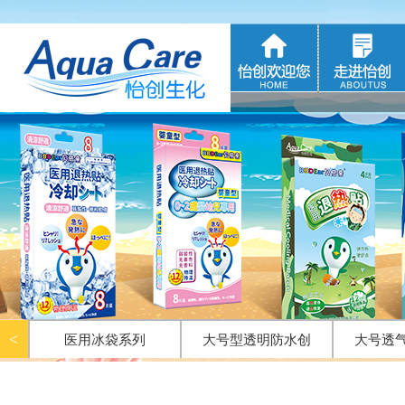
<<
退热贴系列
|
<<
冷敷产品oem
|
<
医用冰袋系列
大号型透明防水创
大号透
口贴系列
透明防水型创口贴
怡创医用退热贴系
怡立方