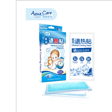
系列
列
护手霜80g
甘油系列
护手
创面消毒液
棉签系列
棉布型透气胶带系
大号创口贴系列
贝倍亲
列
口贴
怡创热敷贴系列
怡创热敷贴（小足
贴）
验孕试纸系列
弹性绷带系列