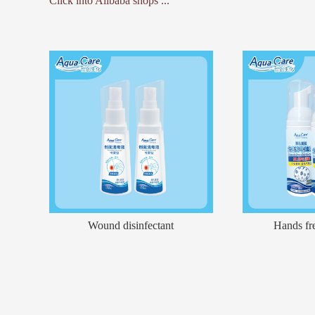
Click into Alibaba shops ...
Wound disinfectant
Hands fre