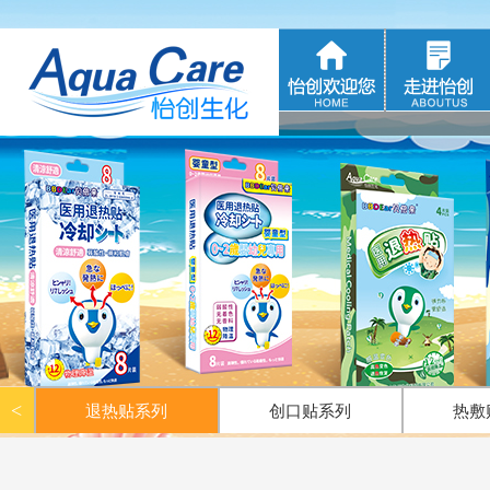
<<
退热贴系列
|
<<
冷敷产品oem
|
<
退热贴系列
创口贴系列
热敷
护手霜、甘油系列
消毒液系列
其