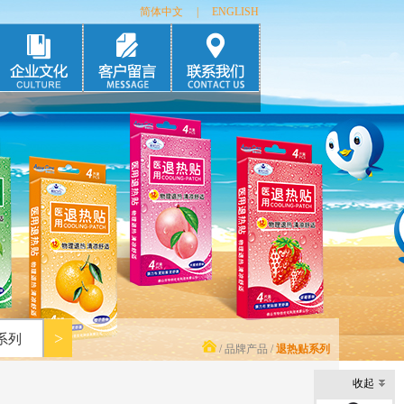
简体中文
|
ENGLISH
誉
|
新闻
|
绷带系列
|
医用透气胶带系列
>>
|
护手霜、甘油系列
|
消毒液系列
m
|
化妆品oem
|
日化产品oem
>>
|
消毒产品oem
|
>
系列
/
品牌产品
/
退热贴系列
收起