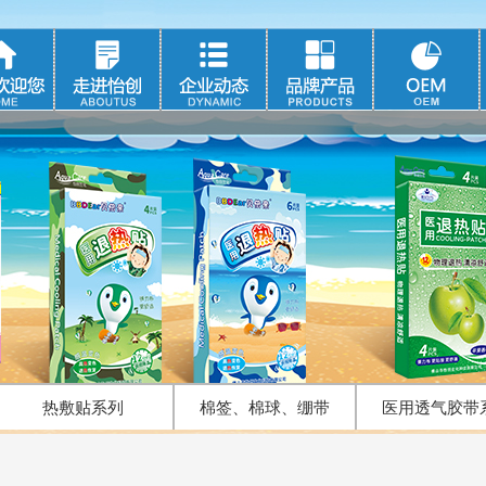
公司简介
|
视频鉴赏
|
公司荣
公司新闻
|
行业新闻
|
展会
<<
退热贴系列
|
创口贴系列
|
热敷贴系列
|
棉签、棉球、
<<
冷敷产品oem
|
热敷产品oem
|
驱蚊产品oem
|
敷料产品oe
客户留言
|
查看留言
|
热敷贴系列
棉签、棉球、绷带
医用透气胶带
系列
其他系列